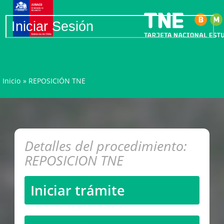
Iniciar Sesión
Inicio
»
REPOSICIÓN TNE
Detalles del procedimiento:
REPOSICION TNE
Iniciar trámite